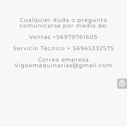
Cualquier duda o pregunta
comunicarse por medio de:
Ventas +56979761605
Servicio Técnico + 56965332575
Correo empresa
Vigokmaquinarias@gmail.com