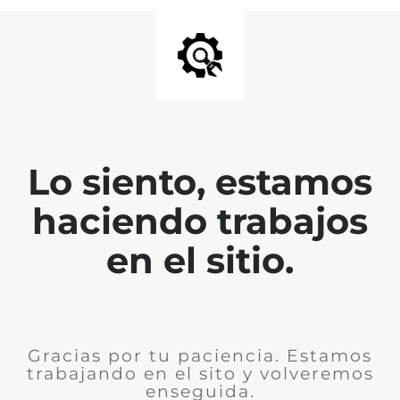
Lo siento, estamos
haciendo trabajos
en el sitio.
Gracias por tu paciencia. Estamos
trabajando en el sito y volveremos
enseguida.