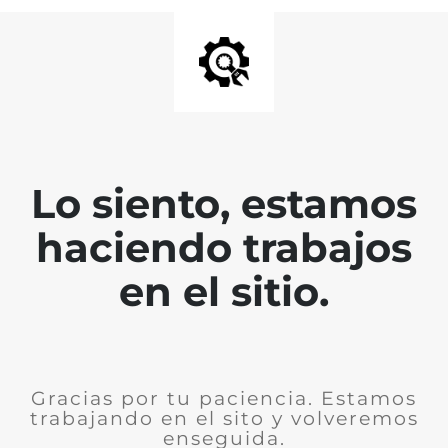
Lo siento, estamos
haciendo trabajos
en el sitio.
Gracias por tu paciencia. Estamos
trabajando en el sito y volveremos
enseguida.