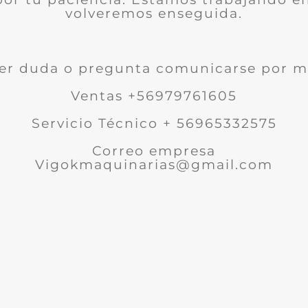
volveremos enseguida.
er duda o pregunta comunicarse por m
Ventas +56979761605
Servicio Técnico + 56965332575
Correo empresa
Vigokmaquinarias@gmail.com