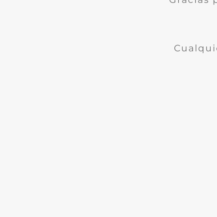
Cualqui