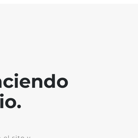
aciendo
io.
el sito y