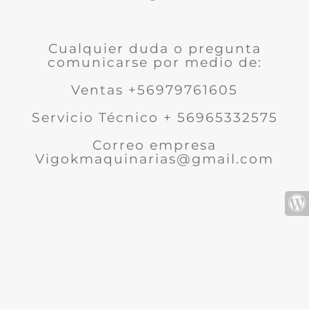
Cualquier duda o pregunta
comunicarse por medio de:
Ventas +56979761605
Servicio Técnico + 56965332575
Correo empresa
Vigokmaquinarias@gmail.com