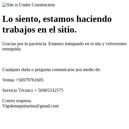
Lo siento, estamos haciendo
trabajos en el sitio.
Gracias por tu paciencia. Estamos trabajando en el sito y volveremos
enseguida.
Cualquier duda o pregunta comunicarse por medio de:
Ventas +56979761605
Servicio Técnico + 56965332575
Correo empresa
Vigokmaquinarias@gmail.com