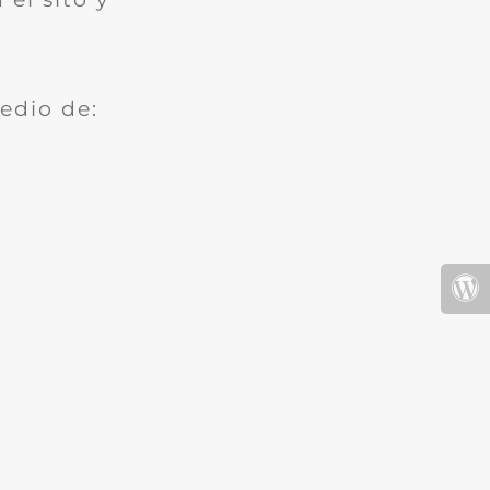
edio de: