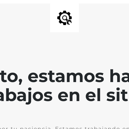
nto, estamos h
abajos en el sit
por tu paciencia. Estamos trabajando en 