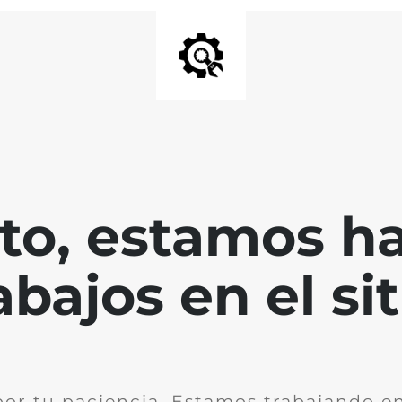
nto, estamos h
abajos en el sit
por tu paciencia. Estamos trabajando en 