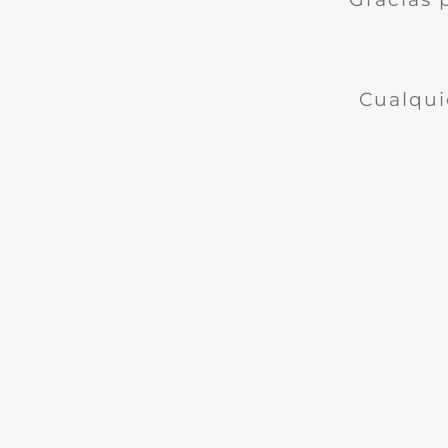
Cualqui