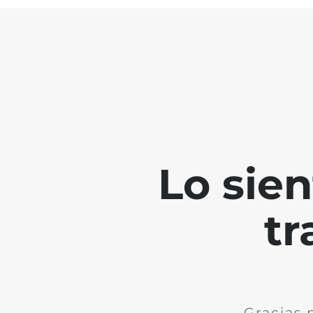
Lo sie
tr
Gracias 