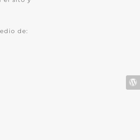
edio de: