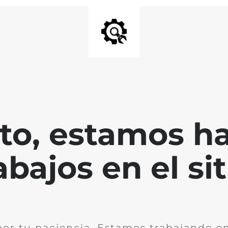
nto, estamos h
abajos en el sit
por tu paciencia. Estamos trabajando en 