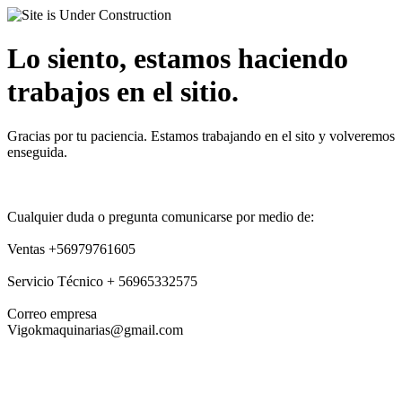
Lo siento, estamos haciendo
trabajos en el sitio.
Gracias por tu paciencia. Estamos trabajando en el sito y volveremos
enseguida.
Cualquier duda o pregunta comunicarse por medio de:
Ventas +56979761605
Servicio Técnico + 56965332575
Correo empresa
Vigokmaquinarias@gmail.com