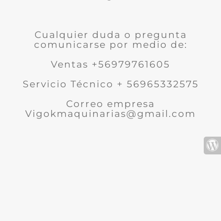
Cualquier duda o pregunta
comunicarse por medio de:
Ventas +56979761605
Servicio Técnico + 56965332575
Correo empresa
Vigokmaquinarias@gmail.com