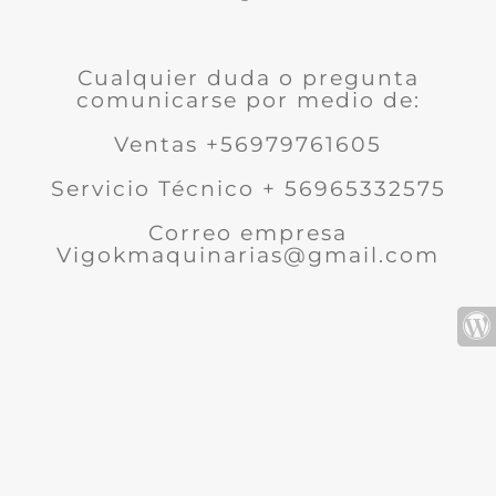
Cualquier duda o pregunta
comunicarse por medio de:
Ventas +56979761605
Servicio Técnico + 56965332575
Correo empresa
Vigokmaquinarias@gmail.com