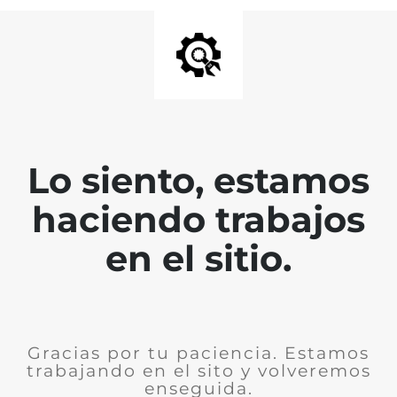
Lo siento, estamos
haciendo trabajos
en el sitio.
Gracias por tu paciencia. Estamos
trabajando en el sito y volveremos
enseguida.