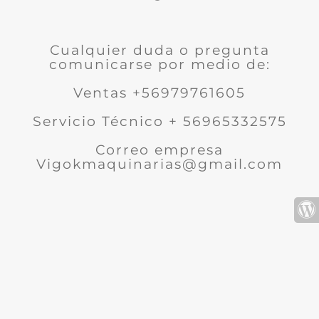
Cualquier duda o pregunta
comunicarse por medio de:
Ventas +56979761605
Servicio Técnico + 56965332575
Correo empresa
Vigokmaquinarias@gmail.com