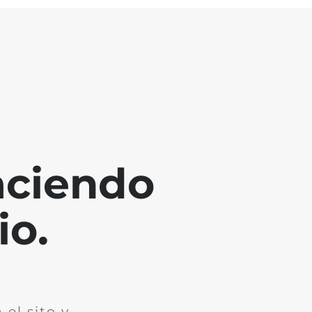
aciendo
io.
el sito y