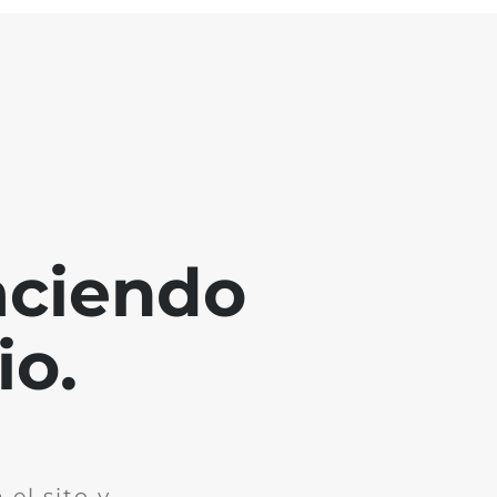
aciendo
io.
el sito y