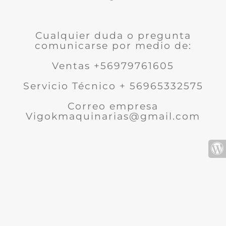
Cualquier duda o pregunta
comunicarse por medio de:
Ventas +56979761605
Servicio Técnico + 56965332575
Correo empresa
Vigokmaquinarias@gmail.com