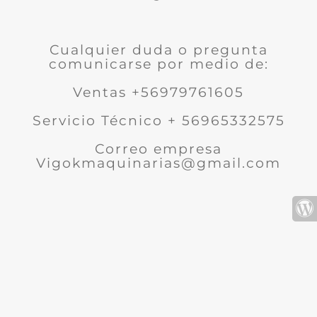
Cualquier duda o pregunta
comunicarse por medio de:
Ventas +56979761605
Servicio Técnico + 56965332575
Correo empresa
Vigokmaquinarias@gmail.com