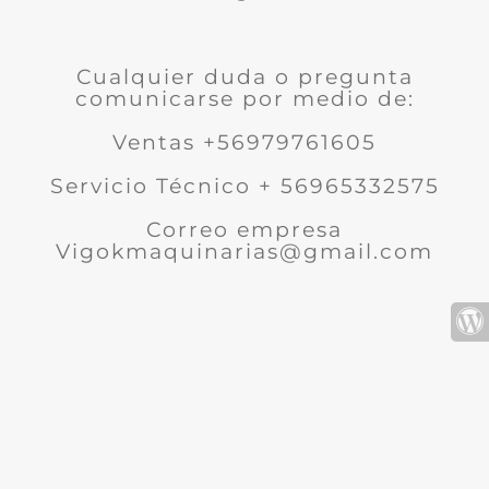
Cualquier duda o pregunta
comunicarse por medio de:
Ventas +56979761605
Servicio Técnico + 56965332575
Correo empresa
Vigokmaquinarias@gmail.com