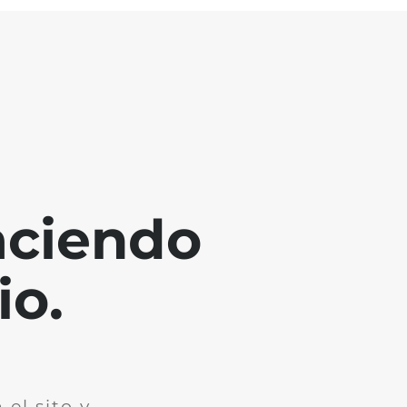
aciendo
io.
el sito y