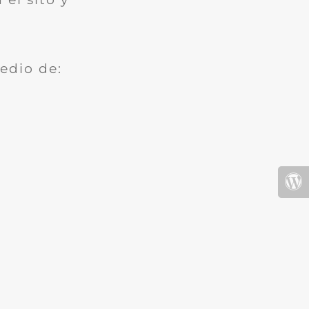
edio de: