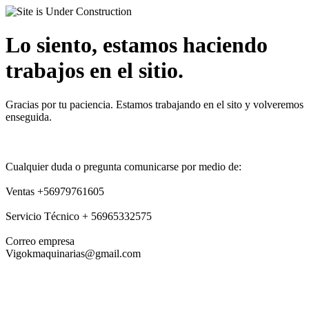
Lo siento, estamos haciendo
trabajos en el sitio.
Gracias por tu paciencia. Estamos trabajando en el sito y volveremos
enseguida.
Cualquier duda o pregunta comunicarse por medio de:
Ventas +56979761605
Servicio Técnico + 56965332575
Correo empresa
Vigokmaquinarias@gmail.com