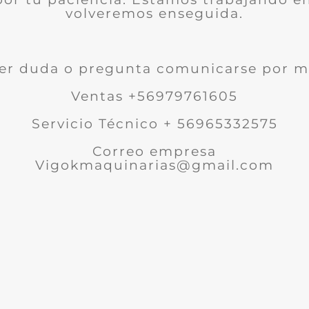
volveremos enseguida.
er duda o pregunta comunicarse por m
Ventas +56979761605
Servicio Técnico + 56965332575
Correo empresa
Vigokmaquinarias@gmail.com