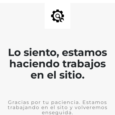
Lo siento, estamos
haciendo trabajos
en el sitio.
Gracias por tu paciencia. Estamos
trabajando en el sito y volveremos
enseguida.