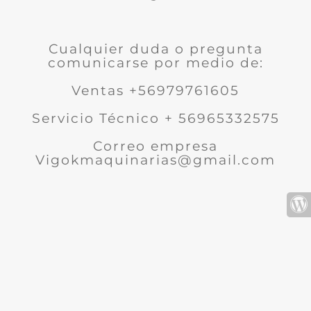
Cualquier duda o pregunta
comunicarse por medio de:
Ventas +56979761605
Servicio Técnico + 56965332575
Correo empresa
Vigokmaquinarias@gmail.com