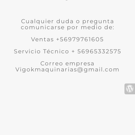
Cualquier duda o pregunta
comunicarse por medio de:
Ventas +56979761605
Servicio Técnico + 56965332575
Correo empresa
Vigokmaquinarias@gmail.com