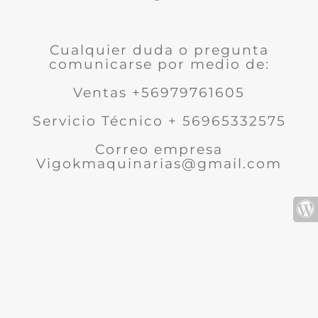
Cualquier duda o pregunta
comunicarse por medio de:
Ventas +56979761605
Servicio Técnico + 56965332575
Correo empresa
Vigokmaquinarias@gmail.com