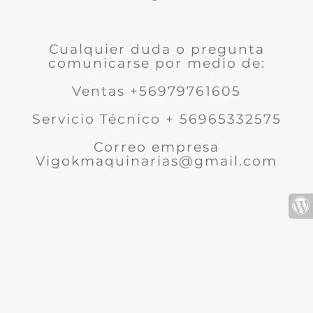
Cualquier duda o pregunta
comunicarse por medio de:
Ventas +56979761605
Servicio Técnico + 56965332575
Correo empresa
Vigokmaquinarias@gmail.com