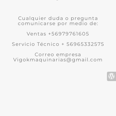
Cualquier duda o pregunta
comunicarse por medio de:
Ventas +56979761605
Servicio Técnico + 56965332575
Correo empresa
Vigokmaquinarias@gmail.com