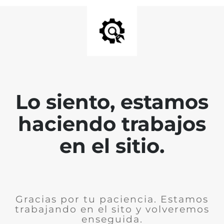
Lo siento, estamos
haciendo trabajos
en el sitio.
Gracias por tu paciencia. Estamos
trabajando en el sito y volveremos
enseguida.