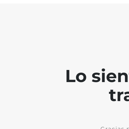
Lo sie
tr
Gracias 