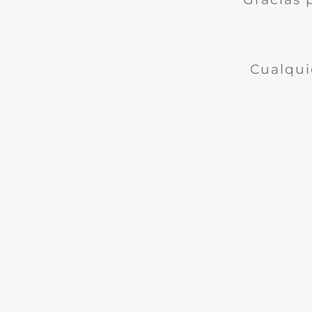
Cualqui