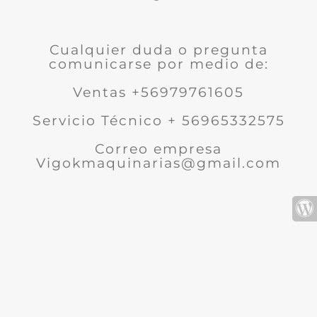
Cualquier duda o pregunta
comunicarse por medio de:
Ventas +56979761605
Servicio Técnico + 56965332575
Correo empresa
Vigokmaquinarias@gmail.com