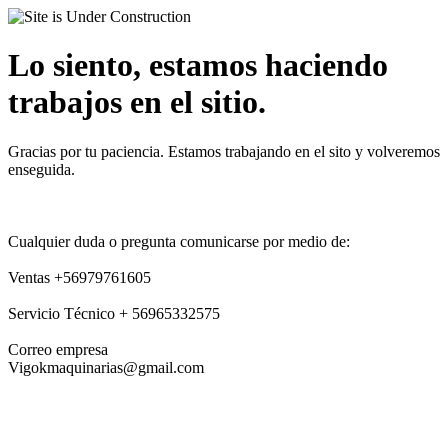
Lo siento, estamos haciendo
trabajos en el sitio.
Gracias por tu paciencia. Estamos trabajando en el sito y volveremos
enseguida.
Cualquier duda o pregunta comunicarse por medio de:
Ventas +56979761605
Servicio Técnico + 56965332575
Correo empresa
Vigokmaquinarias@gmail.com