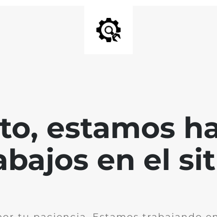
nto, estamos h
abajos en el sit
por tu paciencia. Estamos trabajando en 