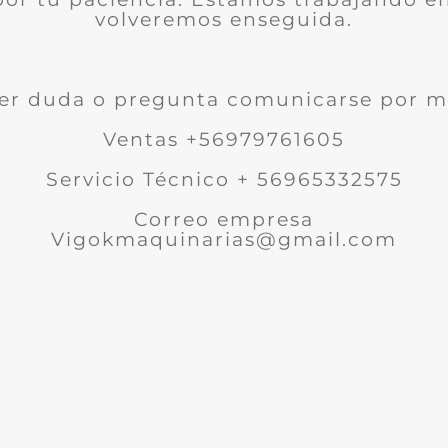
volveremos enseguida.
er duda o pregunta comunicarse por m
Ventas +56979761605
Servicio Técnico + 56965332575
Correo empresa
Vigokmaquinarias@gmail.com