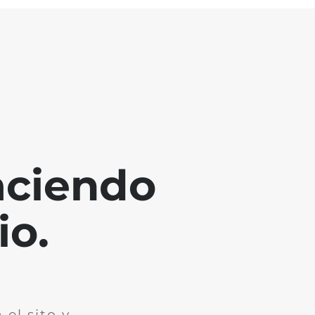
aciendo
io.
el sito y