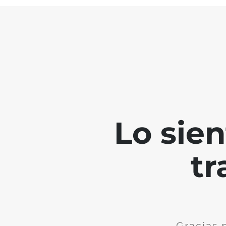
Lo sie
tr
Gracias 