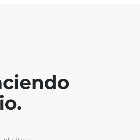
aciendo
io.
el sito y