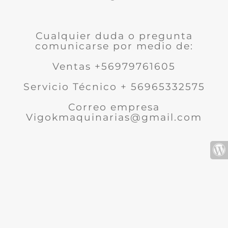
Cualquier duda o pregunta
comunicarse por medio de:
Ventas +56979761605
Servicio Técnico + 56965332575
Correo empresa
Vigokmaquinarias@gmail.com