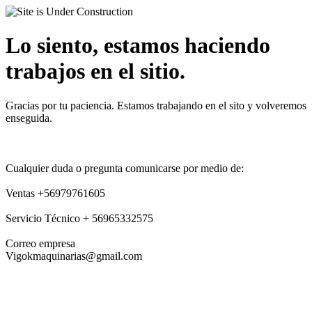
Lo siento, estamos haciendo
trabajos en el sitio.
Gracias por tu paciencia. Estamos trabajando en el sito y volveremos
enseguida.
Cualquier duda o pregunta comunicarse por medio de:
Ventas +56979761605
Servicio Técnico + 56965332575
Correo empresa
Vigokmaquinarias@gmail.com