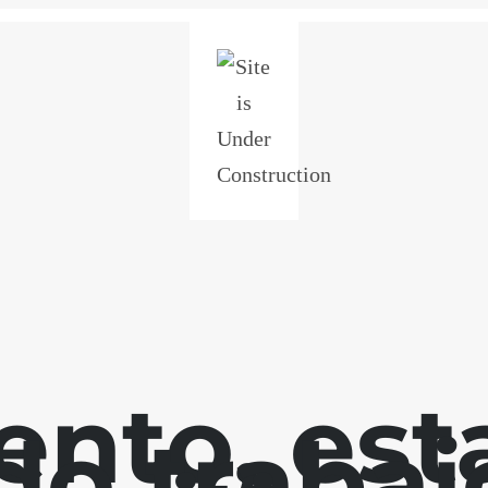
iento, es
o trabaj