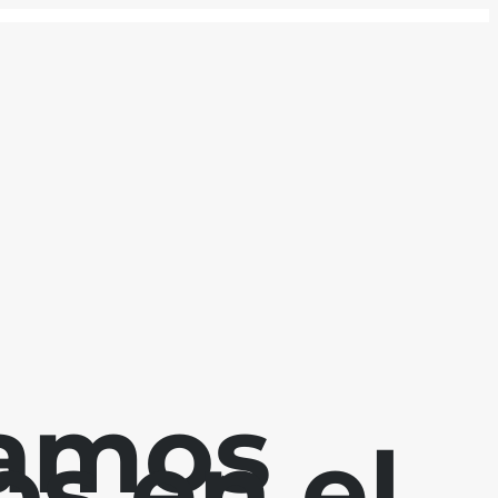
tamos
os en el