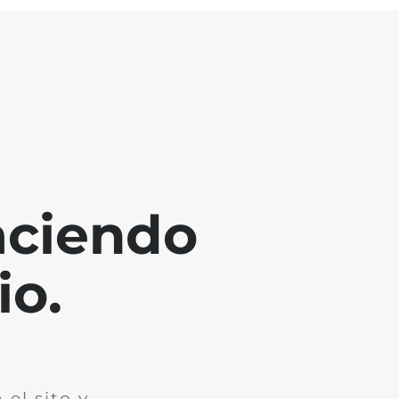
aciendo
io.
el sito y