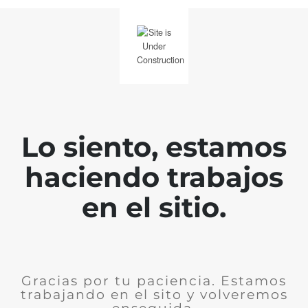
Lo siento, estamos
haciendo trabajos
en el sitio.
Gracias por tu paciencia. Estamos
trabajando en el sito y volveremos