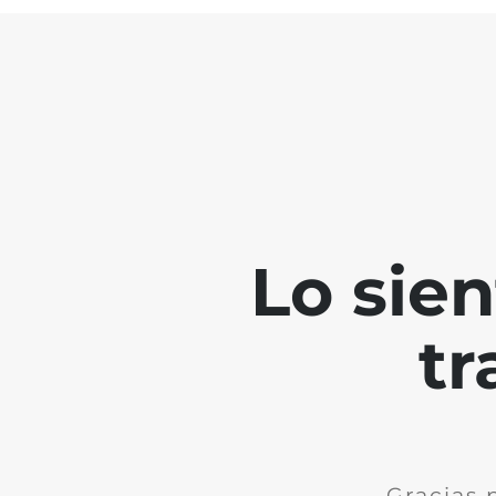
Lo sie
tr
Gracias 