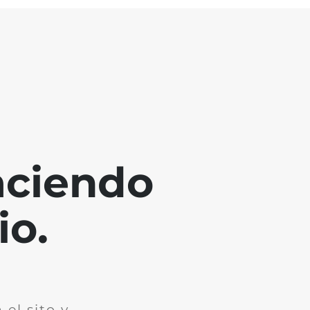
aciendo
io.
el sito y