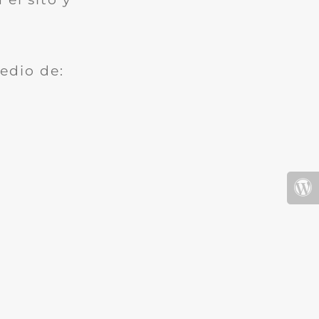
edio de: