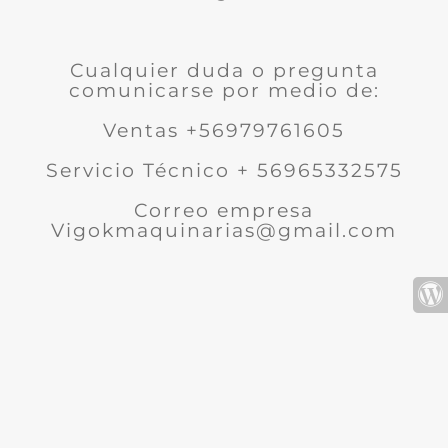
Cualquier duda o pregunta
comunicarse por medio de:
Ventas +56979761605
Servicio Técnico + 56965332575
Correo empresa
Vigokmaquinarias@gmail.com