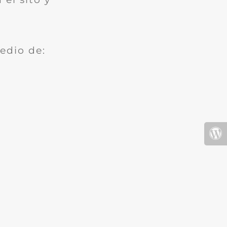
edio de: