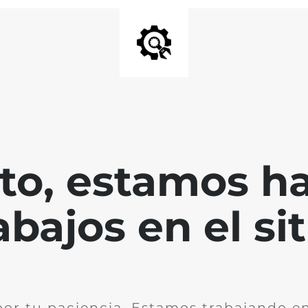
nto, estamos h
abajos en el sit
por tu paciencia. Estamos trabajando en 