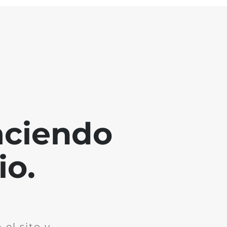
aciendo
io.
el sito y