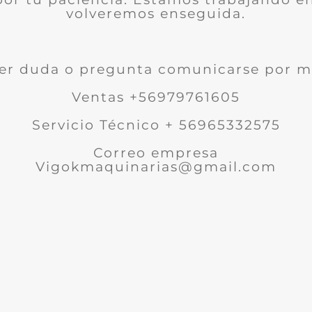
volveremos enseguida.
er duda o pregunta comunicarse por m
Ventas +56979761605
Servicio Técnico + 56965332575
Correo empresa
Vigokmaquinarias@gmail.com