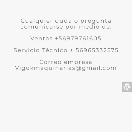
Cualquier duda o pregunta
comunicarse por medio de:
Ventas +56979761605
Servicio Técnico + 56965332575
Correo empresa
Vigokmaquinarias@gmail.com