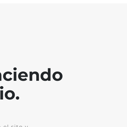
aciendo
io.
el sito y