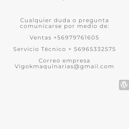
Cualquier duda o pregunta
comunicarse por medio de:
Ventas +56979761605
Servicio Técnico + 56965332575
Correo empresa
Vigokmaquinarias@gmail.com