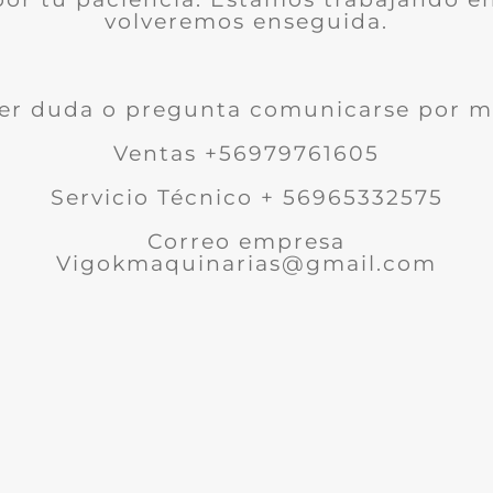
volveremos enseguida.
er duda o pregunta comunicarse por m
Ventas +56979761605
Servicio Técnico + 56965332575
Correo empresa
Vigokmaquinarias@gmail.com